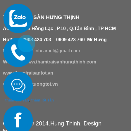
THẢM TRẢI SÀN HƯNG THỊNH
Add
:
181/21 Hồng Lạc , P.10 , Q.Tân Bình , TP HCM
Hotline : 0903 424 703 – 0909 423 760 Mr Hưng
Email :
hungthinhcarpet@gmail.co
m
Website:
www.thamtraisanhungthinh.com
www.thamtraisantot.vn
www.giaydantuongtot.vn
thảm trải sàn
,
thảm lót sàn
Copyright © 2014.Hung Thinh. Design