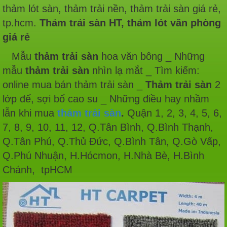
thảm lót sàn, thảm trải nền, thảm trải sàn giá rẻ,
tp.hcm.
Thảm trải sàn HT, thảm lót văn phòng
giá rẻ
Mẫu
thảm trải sàn
hoa văn bông _ Những
mẫu
thảm trải sàn
nhìn lạ mắt _ Tìm kiếm:
online mua bán thảm trải sàn _
Thảm trải sàn
2
lớp đế, sợi bố cao su _ Những điều hay nhầm
lẫn khi mua
thảm trải sàn
.
Quận 1, 2, 3, 4, 5, 6,
7, 8, 9, 10, 11, 12, Q.Tân Bình, Q.Bình Thạnh,
Q.Tân Phú, Q.Thủ Đức, Q.Bình Tân, Q.Gò Vấp,
Q.Phú Nhuận, H.Hócmon, H.Nhà Bè, H.Bình
Chánh, tpHCM