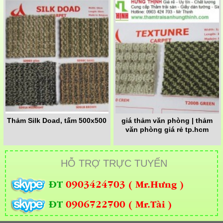
Thảm Silk Doad, tấm 500x500
giá thảm văn phòng | thảm
văn phòng giá rẻ tp.hcm
HỖ TRỢ TRỰC TUYẾN
ĐT
0903424703 ( Mr.Hưng )
ĐT
0906722700 ( Mr.Tài )