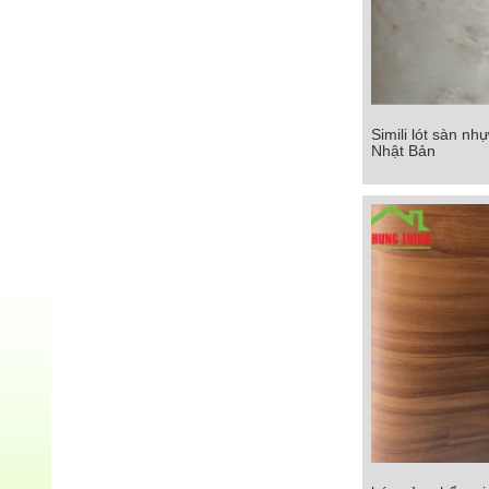
Simili lót sàn n
Simili lót sàn n
Nhật Bản
Nhật B
Chi tiết