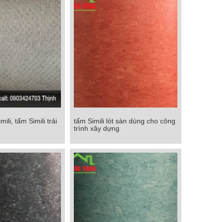
mili, tấm Simili trải
tấm Simili lót sàn dùng cho công
ili, tấm Simili trải
tấm Simili lót sàn dùng cho công
trình xây dựng
sàn
trình xây dựng
Chi tiết