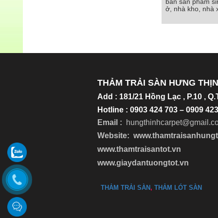
bán sản phẩm sim
bán sản phẩm simi
ở, nhà kho, nhà
ở, nhà kho, 
Chi tiết
THẢM TRẢI SÀN HƯNG THỊ
Add
:
181/21 Hồng Lạc , P.10 , Q
Hotline : 0903 424 703 – 0909 4
Email :
hungthinhcarpet@gmail.c
Website:
www.thamtraisanhung
www.thamtraisantot.vn
www.giaydantuongtot.vn
THẢM TRẢI SÀN
,
THẢM LÓT SÀN