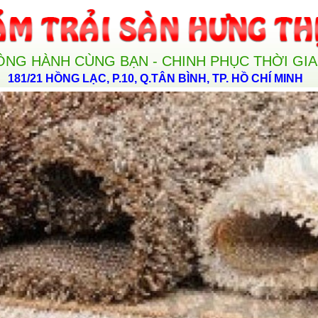
ỒNG HÀNH CÙNG BẠN - CHINH PHỤC THỜI GI
181/21 HỒNG LẠC, P.10, Q.TÂN BÌNH, TP. HỒ CHÍ MINH