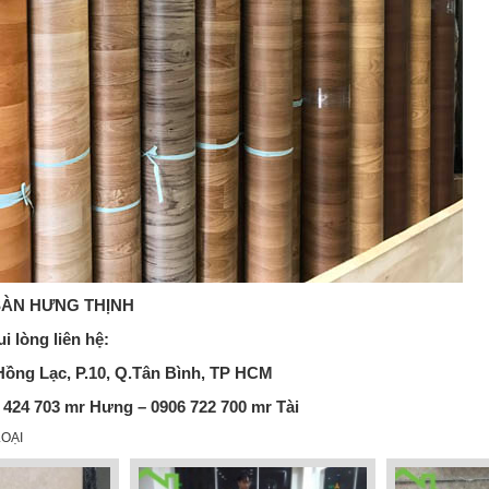
SÀN
HƯNG THỊNH
ui lòng liên hệ:
Hồng Lạc, P.10, Q.Tân Bình, TP HCM
3 424 703
mr Hưng
– 0906 722 700
mr Tài
OẠI