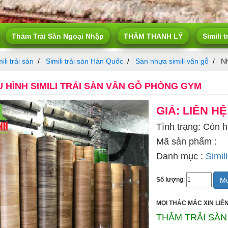
Thảm Trải Sàn Ngoại Nhập
THẢM THANH LÝ
Simili t
ili trải sàn
Simili trải sàn Hàn Quốc
Sàn nhựa simili vân gỗ
Nh
 HÌNH SIMILI TRẢI SÀN VÂN GỖ PHÒNG GYM
GIÁ: LIÊN HỆ
Tình trạng: Còn 
Mã sản phẩm :
Danh mục :
Simili
Mu
Số lượng
:
MỌI THẮC MẮC XIN LIÊN
THẢM TRẢI SÀN