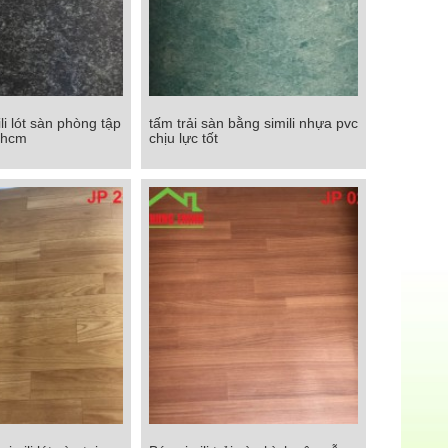
i lót sàn phòng tập
tấm trải sàn bằng simili nhựa pvc
 lót sàn phòng tập
tấm trải sàn bằng simili nhựa pvc
phcm
chịu lực tốt
á rẻ tphcm
chịu lực tốt
Chi tiết