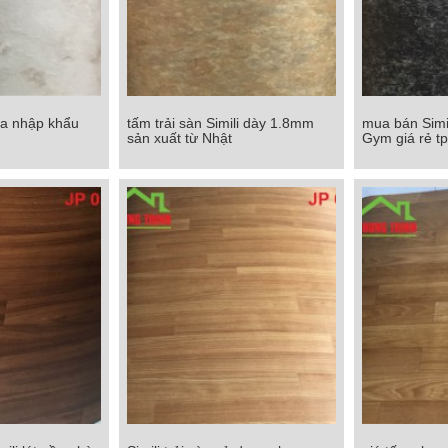
hựa nhập khẩu
tấm trải sàn Simili dày 1.8mm
mua bán Simil
hựa nhập khẩu
tấm trải sàn Simili dày 1.8mm
mua bán Simili
sản xuất từ Nhật
Gym giá rẻ t
ản
sản xuất từ Nhật
Gym gi
Chi tiết
Chi tiết