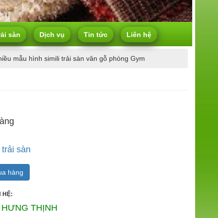
rải sàn
Dịch vụ
Tin tức
Liên hệ
iều mẫu hình simili trải sàn vân gỗ phòng Gym
hàng
 trải sàn
a hàng
 HỆ:
 HƯNG THỊNH