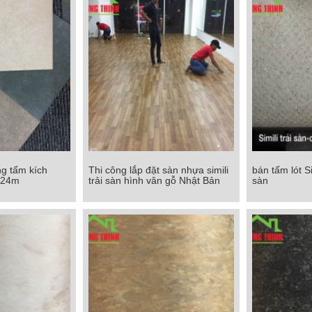
ạng tấm kích
Thi công lắp đặt sàn nhựa simili
bán tấm lót Si
dạng tấm kích
Thi công lắp đặt sàn nhựa simili
bán tấm lót Sim
.24m
trải sàn hình vân gỗ Nhật Bản
sàn
 x 1.24m
trải sàn hình vân gỗ Nhật Bản
Chi tiết
Chi tiết