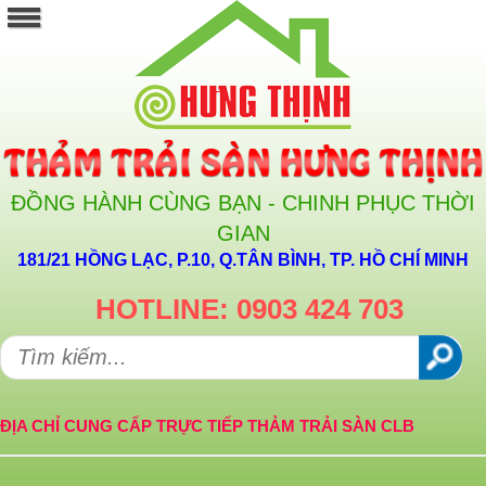
ĐỒNG HÀNH CÙNG BẠN - CHINH PHỤC THỜI
GIAN
181/21 HỒNG LẠC, P.10, Q.TÂN BÌNH, TP. HỒ CHÍ MINH
HOTLINE: 0903 424 703
ĐỊA CHỈ CUNG CẤP TRỰC TIẾP THẢM TRẢI SÀN CLB