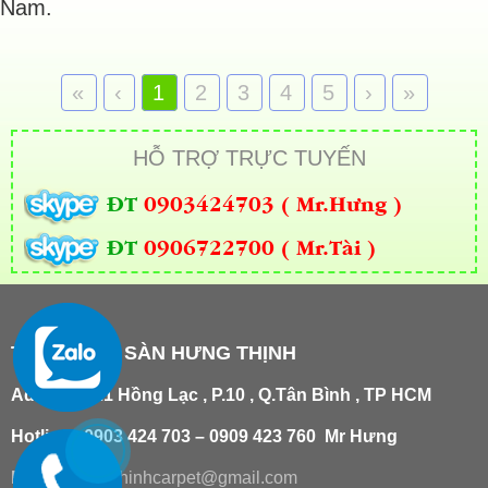
Nam.
«
‹
1
2
3
4
5
›
»
HỖ TRỢ TRỰC TUYẾN
ĐT
0903424703 ( Mr.Hưng )
ĐT
0906722700 ( Mr.Tài )
THẢM TRẢI SÀN HƯNG THỊNH
Add
:
181/21 Hồng Lạc , P.10 , Q.Tân Bình , TP HCM
Hotline : 0903 424 703 – 0909 423 760 Mr Hưng
Email :
hungthinhcarpet@gmail.co
m