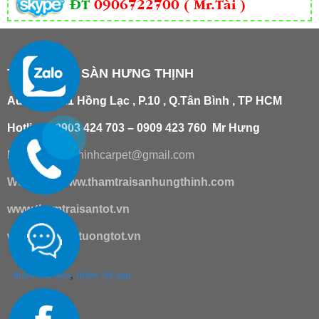
ĐT
0906722700 ( Mr.Tài )
THẢM TRẢI SÀN HƯNG THỊNH
Add
:
181/21 Hồng Lạc , P.10 , Q.Tân Bình , TP HCM
Hotline : 0903 424 703 – 0909 423 760 Mr Hưng
Email :
hungthinhcarpet@gmail.co
m
Website:
www.thamtraisanhungthinh.com
www.thamtraisantot.vn
www.giaydantuongtot.vn
thảm trải sàn
,
thảm lót sàn