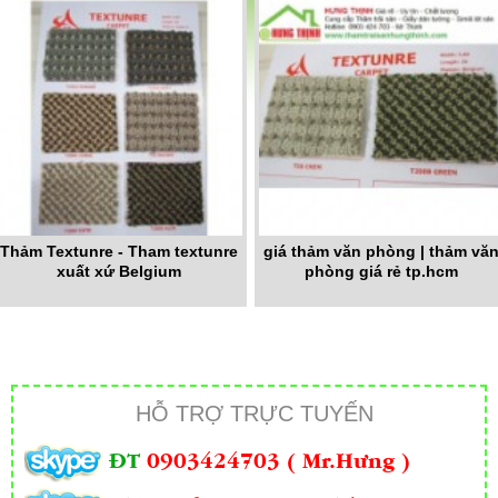
Thảm Textunre - Tham textunre
giá thảm văn phòng | thảm vă
xuất xứ Belgium
phòng giá rẻ tp.hcm
HỖ TRỢ TRỰC TUYẾN
ĐT
0903424703 ( Mr.Hưng )