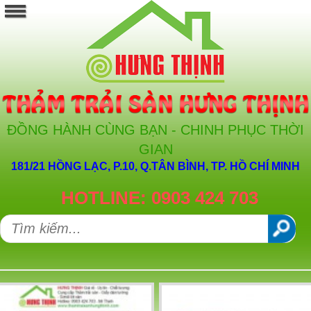
ĐỒNG HÀNH CÙNG BẠN - CHINH PHỤC THỜI
GIAN
181/21 HỒNG LẠC, P.10, Q.TÂN BÌNH, TP. HỒ CHÍ MINH
HOTLINE: 0903 424 703