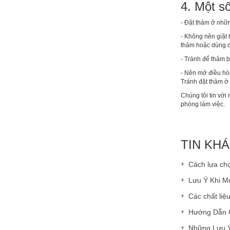
4. Một s
- Đặt thảm ở nhữn
- Không nên giặt 
thảm hoặc dùng d
- Tránh để thảm b
- Nên mở điều hòa
Tránh đặt thảm ở
Chúng tôi tin với
phòng làm việc.
TIN KH
Cách lựa chọ
Lưu Ý Khi M
Các chất liệ
Hướng Dẫn C
Những Lưu Ý