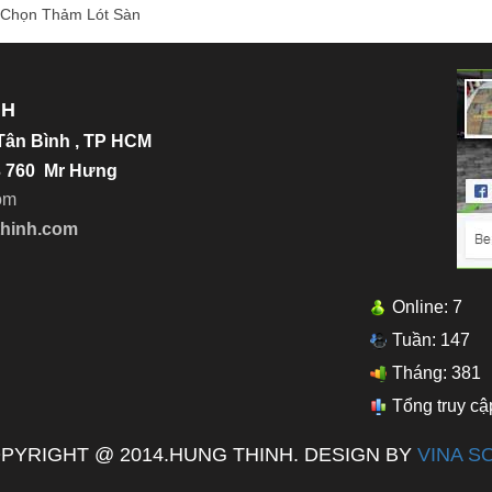
 Chọn Thảm Lót Sàn
NH
.Tân Bình , TP HCM
23 760 Mr Hưng
o
m
thinh.com
Online: 7
Tuần: 147
Tháng: 381
Tổng truy cậ
PYRIGHT @ 2014.HUNG THINH. DESIGN BY
VINA S