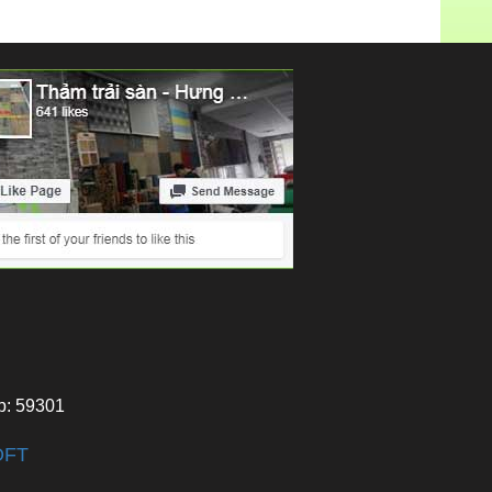
p: 59301
OFT