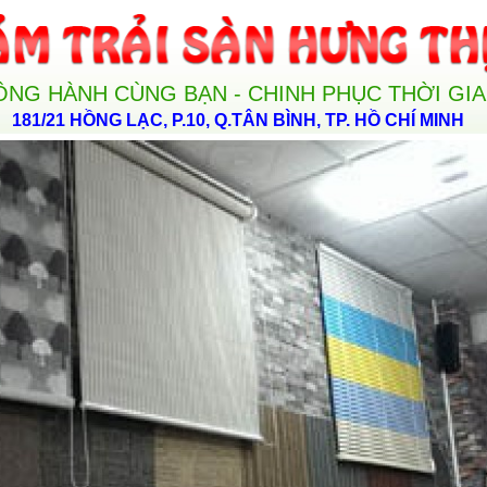
ỒNG HÀNH CÙNG BẠN - CHINH PHỤC THỜI GI
181/21 HỒNG LẠC, P.10, Q.TÂN BÌNH, TP. HỒ CHÍ MINH