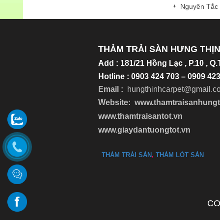
Nguyên Tắc
THẢM TRẢI SÀN HƯNG THỊ
Add
:
181/21 Hồng Lạc , P.10 , Q
Hotline : 0903 424 703 – 0909 4
Email :
hungthinhcarpet@gmail.c
Website:
www.thamtraisanhung
www.thamtraisantot.vn
www.giaydantuongtot.vn
THẢM TRẢI SÀN
,
THẢM LÓT SÀN
CO