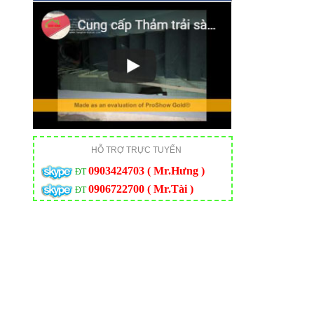
HỖ TRỢ TRỰC TUYẾN
0903424703 ( Mr.Hưng )
ĐT
0906722700 ( Mr.Tài )
ĐT