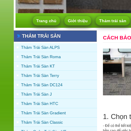
Trang chủ
Giới thiệu
Thảm trải sàn
THẢM TRẢI SÀN
CÁCH BẢO
Thảm Trải Sàn ALPS
Thảm Trải Sàn Roma
Thảm Trải Sàn KT
Thảm Trải Sàn Terry
Thảm Trải Sàn DC124
Thảm Trải Sàn J
Thảm Trải Sàn HTC
Thảm Trải Sàn Gradient
1. Chọn 
Thảm Trải Sàn Classic
- Để có thể tiết k
bền cao để việc b