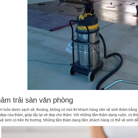
thảm trải sàn văn phòng
m luôn được sạch sẽ, thoáng, không có mùi thì khách hàng nên vệ sinh thảm bằn
đẹp của thảm, giúp lấy lại vẻ đẹp cho thảm. Với những tấm thảm dạng cuộn, có thi
vệ sinh có trên thị trường. Những tấm thảm dạng tấm, khách hàng có thể vệ sinh d