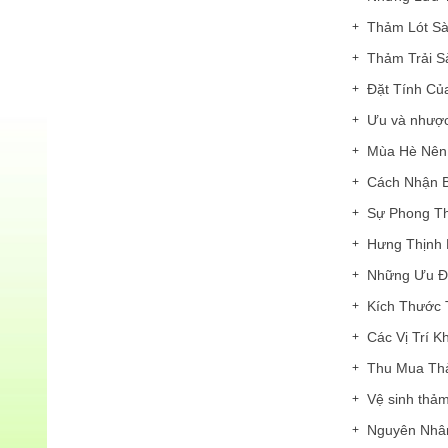
Thảm Lót S
Thảm Trải 
Đặt Tính Của
Ưu và nhược
Mùa Hè Nên
Cách Nhận B
Sự Phong Th
Hưng Thịnh 
Những Ưu Đ
Kích Thước 
Các Vị Trí 
Thu Mua Th
Vệ sinh thảm 
Nguyên Nhâ