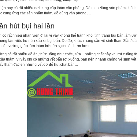
g hiện nay có rất nhiều nơi cung cấp thảm văn phòng. Để mua đúng sản phẩm chất 
việc cung ứng các sản phẩm thảm, đồ dùng văn phòng,…
ần hút bụi hai lần
i có rất nhiều nhân viên đi lại vì vậy không thể tránh khỏi tình trạng bụi bẩn, ẩm
ng làm việc trở nên xấu xí, bụi bẩn. Do đó, khách hàng cần vệ sinh thảm 2lần/tuần
 còn vướng giúp tấm thảm trở nên sạch sẽ, thơm hơn.
ường có rất nhiều đồ ăn, thức uống như coffe, sữa…những chất này khi rơi xuống th
ủa thảm. Vì vậy khi có những vết bẩn rơi xuống, bạn nên nhanh chóng vệ sinh vết
iấy thấm đặt lên những vết dơ để hút chất bẩn…