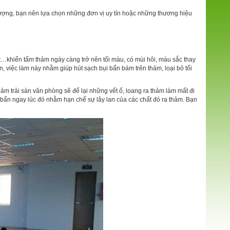
lượng, bạn nên lựa chọn những đơn vị uy tín hoặc những thương hiệu
 ướt…khiến tấm thảm ngày càng trở nên tối màu, có mùi hôi, màu sắc thay
, việc làm này nhằm giúp hút sạch bụi bẩn bám trên thảm, loại bỏ tối
ảm trải sàn văn phòng sẽ để lại những vết ố, loang ra thảm làm mất đi
 bẩn ngay lúc đó nhằm hạn chế sự lây lan của các chất đó ra thảm. Bạn