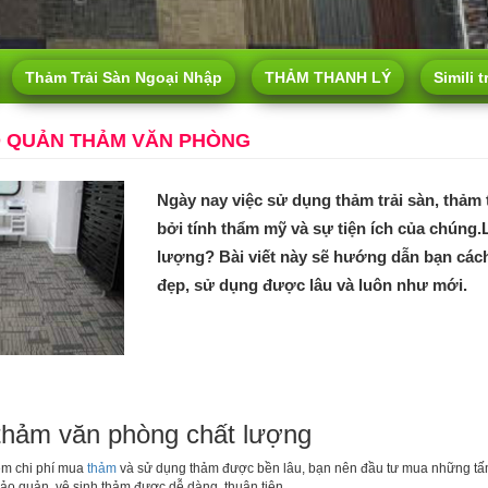
Thảm Trải Sàn Ngoại Nhập
THẢM THANH LÝ
Simili t
 QUẢN THẢM VĂN PHÒNG
Ngày nay việc sử dụng thảm trải sàn, thảm t
bởi tính thẩm mỹ và sự tiện ích của chúng
lượng? Bài viết này sẽ hướng dẫn bạn các
đẹp, sử dụng được lâu và luôn như mới.
thảm văn phòng chất lượng
iệm chi phí mua
thảm
và sử dụng thảm được bền lâu, bạn nên đầu tư mua những tấm 
ảo quản, vệ sinh thảm được dễ dàng, thuận tiện.