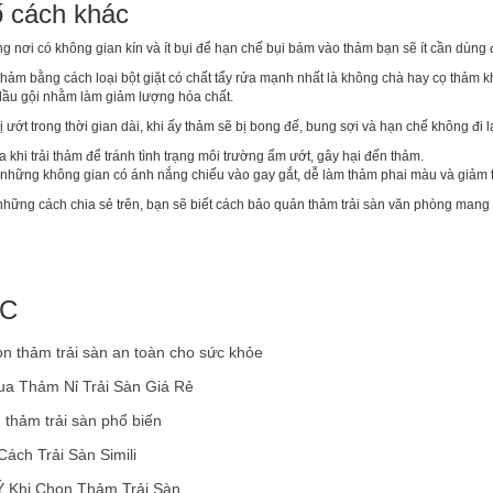
ố cách khác
g nơi có không gian kín và ít bụi để hạn chế bụi bám vào thảm bạn sẽ ít cần dùng 
thảm bằng cách loại bột giặt có chất tẩy rửa mạnh nhất là không chà hay cọ thảm 
ầu gội nhằm làm giảm lượng hóa chất.
ị ướt trong thời gian dài, khi ấy thảm sẽ bị bong đế, bung sợi và hạn chế không đi l
 khi trải thảm để tránh tình trạng môi trường ẩm ướt, gây hại đến thảm.
 những không gian có ánh nắng chiếu vào gay gắt, dễ làm thảm phai màu và giảm t
 những cách chia sẻ trên, bạn sẽ biết cách bảo quản thảm trải sàn văn phòng mang
ÁC
n thảm trải sàn an toàn cho sức khỏe
ua Thảm Nỉ Trải Sàn Giá Rẻ
u thảm trải sàn phổ biến
ách Trải Sàn Simili
 Khi Chọn Thảm Trải Sàn