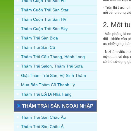
Thảm Cuộn Trải Sàn HT
- Trên thị trườn
Thảm Cuộn Trải Sàn Star
nổi tiếng trong 
Thảm Cuộn Trải Sàn HV
2. Một tu
Thảm Cuộn Trải Sàn Sky
- Văn phòng là nơ
Thảm Trải Sàn Bida
đổi…khiến văn phò
ưu những bụi bẩn
Thảm Trải Sàn Cũ
- Nơi làm việc th
Thảm Trải Cầu Thang, Hành Lang
mỹ quan, vẻ đẹp c
có thể sử dụng g
Thảm Trải Salon, Thảm Trải Sofa
Giặt Thảm Trải Sàn, Vệ Sinh Thảm
Mua Bán Thảm Cũ Thanh Lý
Thảm Trải Lối Đi Nhà Hàng
THẢM TRẢI SÀN NGOẠI NHẬP
Thảm Trải Sàn Châu Âu
Thảm Trải Sàn Châu Á