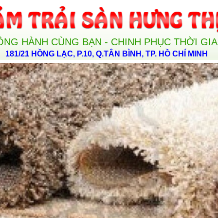
ỒNG HÀNH CÙNG BẠN - CHINH PHỤC THỜI GI
181/21 HỒNG LẠC, P.10, Q.TÂN BÌNH, TP. HỒ CHÍ MINH