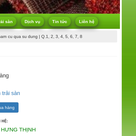
rải sàn
Dịch vụ
Tin tức
Liên hệ
am cu qua su dung | Q.1, 2, 3, 4, 5, 6, 7, 8
hàng
trải sàn
a hàng
 HỆ:
 HƯNG THỊNH