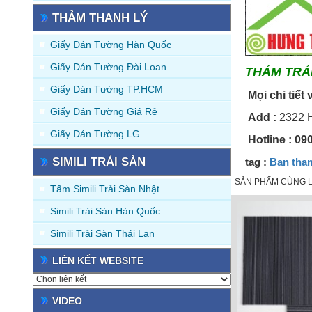
THẢM THANH LÝ
Giấy Dán Tường Hàn Quốc
Giấy Dán Tường Đài Loan
THẢM TRẢ
Giấy Dán Tường TP.HCM
Mọi chi tiết 
Giấy Dán Tường Giá Rẻ
Add
:
2322 H
Giấy Dán Tường LG
Hotline
: 09
SIMILI TRẢI SÀN
tag :
Ban tham 
SẢN PHẨM CÙNG L
Tấm Simili Trải Sàn Nhật
Simili Trải Sàn Hàn Quốc
Simili Trải Sàn Thái Lan
LIÊN KẾT WEBSITE
VIDEO