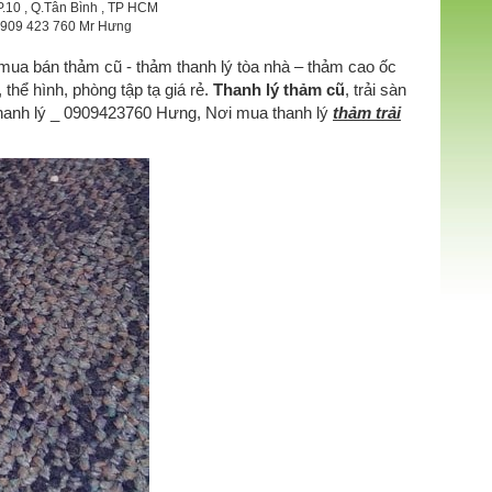
P.10 , Q.Tân Bình , TP HCM
 0909 423 760 Mr Hưng
ỉ mua bán thảm cũ - thảm thanh lý tòa nhà – thảm cao ốc
thể hình, phòng tập tạ giá rẻ.
Thanh lý thảm cũ
, trải sàn
hanh lý _ 0909423760 Hưng, Nơi mua thanh lý
thảm trải