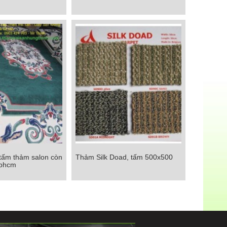
g giá rẻ
Chi tiết
 tấm thảm salon còn
Thảm Silk Doad, tấm 500x500
ấm thảm salon còn
Thảm Silk Doad, tấm 500x500
tphcm
 tại tphcm
Chi tiết