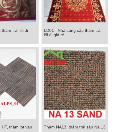
thảm trải lối đi
LD01 - Nhà cung cấp thảm trải
 thảm trải lối đi
LD01 - Nhà cung cấp thảm trải lối
lối đi giá rẻ
đi giá rẻ
Chi tiết
 HT, thảm lót văn
Thảm NA13, thảm trải sàn Na 13
 HT, thảm lót văn
Thảm NA13, thảm trải sàn Na 13