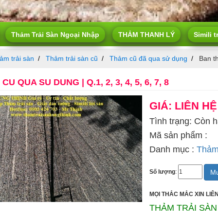
Thảm Trải Sàn Ngoại Nhập
THẢM THANH LÝ
Simili t
ảm trải sàn
Thảm trải sàn cũ
Thảm cũ đã qua sử dụng
Ban th
U QUA SU DUNG | Q.1, 2, 3, 4, 5, 6, 7, 8
GIÁ: LIÊN HỆ
Tình trạng: Còn 
Mã sản phẩm :
Danh mục :
Thảm 
Mu
Số lượng
:
MỌI THẮC MẮC XIN LIÊN
THẢM TRẢI SÀN