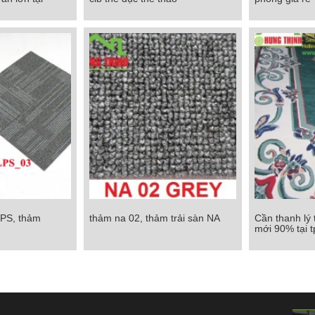
 án lớn tại
clb thể dục thể thao
phòn
M
Chi tiết
Chi tiết
LPS, thảm
thảm na 02, thảm trải sàn NA
Cần thanh lý
S, thảm alps03
thảm na 02, thảm trải sàn NA
Cần thanh lý t
mới 90% tại 
mới 90%
Chi tiết
Chi tiết