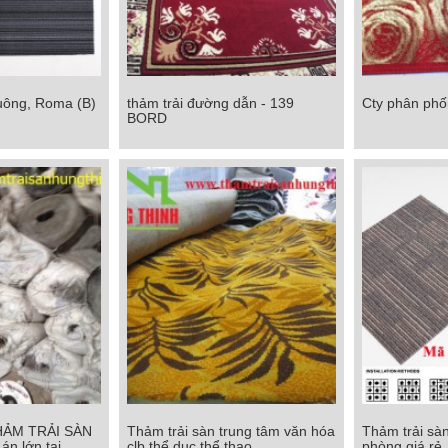
uông, Roma (B)
thảm trải đường dẫn - 139
Cty phân phối 
ng, Roma (B)
thảm trải đường dẫn - 139 BORD
Cty phân phối
BORD
Chi tiết
Chi tiết
HẢM TRẢI SÀN
Thảm trải sàn trung tâm văn hóa
Thảm trải sàn
HẢM TRẢI SÀN
Thảm trải sàn trung tâm văn hóa
Thảm trải sàn
án lớn tại
clb thể dục thể thao
phòng giá rẻ