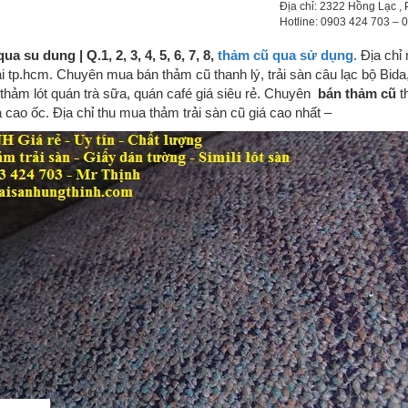
Địa chỉ: 2322 Hồng Lạc , 
Hotline: 0903 424 703 –
a su dung | Q.1, 2, 3, 4, 5, 6, 7, 8,
thảm cũ qua sử dụng
. Địa ch
i tp.hcm. Chuyên mua bán thảm cũ thanh lý, trải sàn câu lạc bộ Bida, 
thảm lót quán trà sữa, quán café giá siêu rẻ. Chuyên
bán thảm cũ
t
 cao ốc. Địa chỉ thu mua thảm trải sàn cũ giá cao nhất –