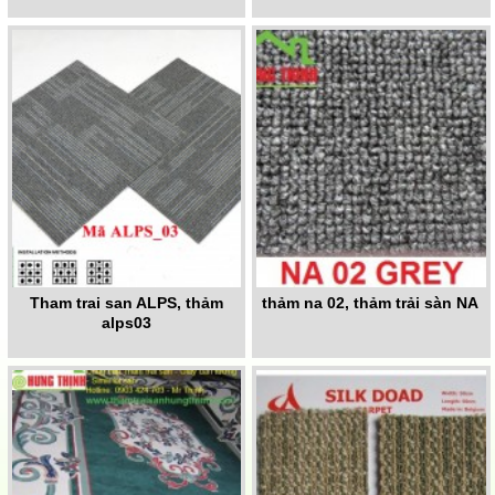
Tham trai san ALPS, thảm
thảm na 02, thảm trải sàn NA
alps03