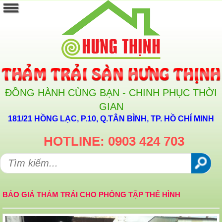
ĐỒNG HÀNH CÙNG BẠN - CHINH PHỤC THỜI
GIAN
181/21 HỒNG LẠC, P.10, Q.TÂN BÌNH, TP. HỒ CHÍ MINH
HOTLINE: 0903 424 703
BÁO GIÁ THẢM TRẢI CHO PHÒNG TẬP THỂ HÌNH