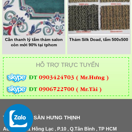
Cần thanh lý tấm thảm salon
Thảm Silk Doad, tấm 500x500
còn mới 90% tại tphcm
HỖ TRỢ TRỰC TUYẾN
ĐT
0903424703 ( Mr.Hưng )
ĐT
0906722700 ( Mr.Tài )
THẢM TRẢI SÀN HƯNG THỊNH
Add
:
181/21 Hồng Lạc , P.10 , Q.Tân Bình , TP HCM