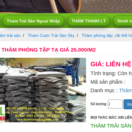
Thảm Trải Sàn Ngoại Nhập
THẢM THANH LÝ
Simili t
ảm trải sàn
Thảm Cuộn Trải Sàn Sky
Thảm phòng tập, clb thể h
THẢM PHÒNG TẬP TẠ GIÁ 25.000/M2
GIÁ: LIÊN HỆ
Tình trạng: Còn 
Mã sản phẩm :
Danh mục :
Thảm 
Mu
Số lượng
:
MỌI THẮC MẮC XIN LIÊN
THẢM TRẢI SÀN