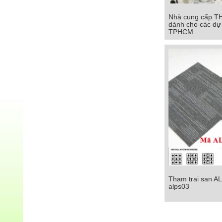
Nhà cung cấp T
Nhà cung cấp T
dành cho các dự 
dành cho các dự
TPHCM
TPHC
Chi tiết
Tham trai san A
Tham trai san ALP
alps03
Chi tiết