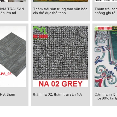
HẢM TRẢI SÀN
Thảm trải sàn trung tâm văn hóa
Thảm trải sàn
HẢM TRẢI SÀN
Thảm trải sàn trung tâm văn hóa
Thảm trải sàn
án lớn tại
clb thể dục thể thao
phòng giá rẻ
 án lớn tại
clb thể dục thể thao
phòn
M
Chi tiết
Chi tiết
LPS, thảm
thảm na 02, thảm trải sàn NA
Cần thanh lý
S, thảm alps03
thảm na 02, thảm trải sàn NA
Cần thanh lý t
mới 90% tại 
mới 90%
Chi tiết
Chi tiết