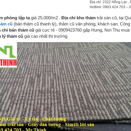
Địa chỉ: 2322 Hồng Lạc , 
Hotline: 0903 424 703 –
m phòng tập tạ
giá 25.000/m2 .
Địa chỉ kho thảm
trải sàn cũ, tại Q
hảm cũ
(bán thảm cũ thanh lý), thảm cũ văn phòng, khách sạn. Công t
a chỉ bán thảm cũ
giá cực rẻ - 0909423760 gặp Hưng, Nơi Thu mua t
 lý thảm cũ
giá cao nhất thị trường