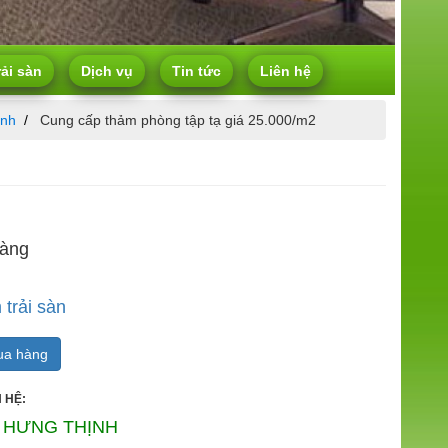
rải sàn
Dịch vụ
Tin tức
Liên hệ
ình
Cung cấp thảm phòng tập tạ giá 25.000/m2
hàng
trải sàn
a hàng
 HỆ:
 HƯNG THỊNH