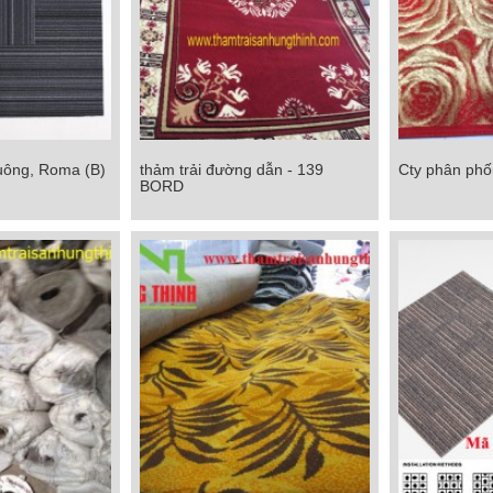
uông, Roma (B)
thảm trải đường dẫn - 139
Cty phân phối 
ng, Roma (B)
thảm trải đường dẫn - 139 BORD
Cty phân phối
BORD
Chi tiết
Chi tiết