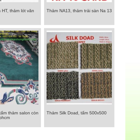
 HT, thảm lót văn
Thảm NA13, thảm trải sàn Na 13
 HT, thảm lót văn
Thảm NA13, thảm trải sàn Na 13
g giá rẻ
Chi tiết
 tấm thảm salon còn
Thảm Silk Doad, tấm 500x500
ấm thảm salon còn
Thảm Silk Doad, tấm 500x500
tphcm
 tại tphcm
Chi tiết