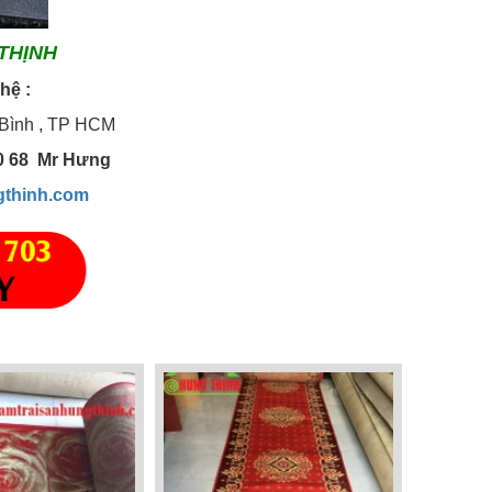
THỊNH
 hệ :
 Bình , TP HCM
10 68 Mr Hưng
gthinh.com