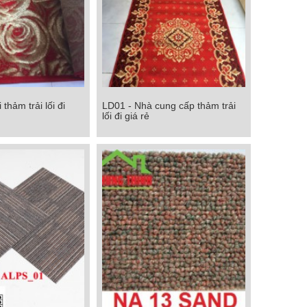
thảm trải lối đi
LD01 - Nhà cung cấp thảm trải
 thảm trải lối đi
LD01 - Nhà cung cấp thảm trải lối
lối đi giá rẻ
đi giá rẻ
Chi tiết