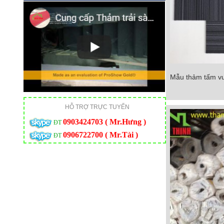
Mẫu thảm tấm v
Mẫu thảm tấm vuô
Chi tiết
HỖ TRỢ TRỰC TUYẾN
0903424703 ( Mr.Hưng )
ĐT
0906722700 ( Mr.Tài )
ĐT