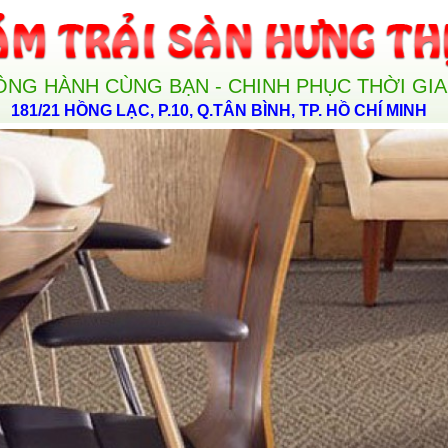
ỒNG HÀNH CÙNG BẠN - CHINH PHỤC THỜI GI
181/21 HỒNG LẠC, P.10, Q.TÂN BÌNH, TP. HỒ CHÍ MINH