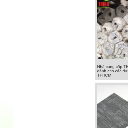
Nhà cung cấp T
Nhà cung cấp T
dành cho các dự 
dành cho các dự
TPHCM
TPHC
Chi tiết