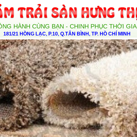
ỒNG HÀNH CÙNG BẠN - CHINH PHỤC THỜI GI
181/21 HỒNG LẠC, P.10, Q.TÂN BÌNH, TP. HỒ CHÍ MINH