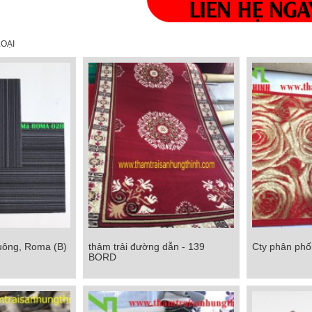
OẠI
uông, Roma (B)
thảm trải đường dẫn - 139
Cty phân phối 
ng, Roma (B)
thảm trải đường dẫn - 139 BORD
Cty phân phối
BORD
Chi tiết
Chi tiết