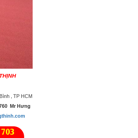
THỊNH
iên hệ :
 Bình , TP HCM
3 760 Mr Hưng
gthinh.com