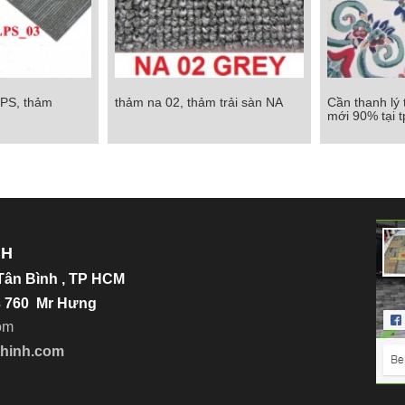
LPS, thảm
thảm na 02, thảm trải sàn NA
Cần thanh lý
S, thảm alps03
thảm na 02, thảm trải sàn NA
Cần thanh lý t
mới 90% tại 
mới 90%
Chi tiết
Chi tiết
NH
.Tân Bình , TP HCM
23 760 Mr Hưng
o
m
thinh.com