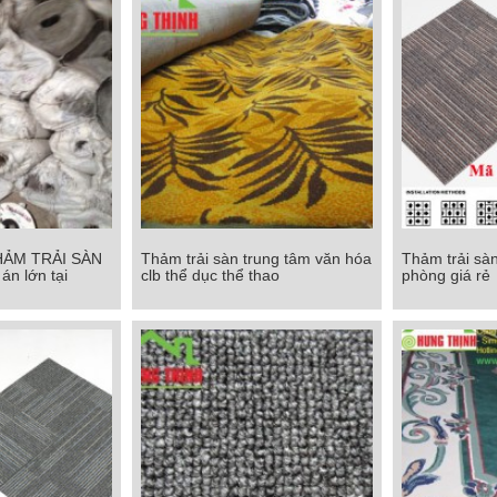
HẢM TRẢI SÀN
Thảm trải sàn trung tâm văn hóa
Thảm trải sàn
HẢM TRẢI SÀN
Thảm trải sàn trung tâm văn hóa
Thảm trải sàn
án lớn tại
clb thể dục thể thao
phòng giá rẻ
 án lớn tại
clb thể dục thể thao
phòn
M
Chi tiết
Chi tiết