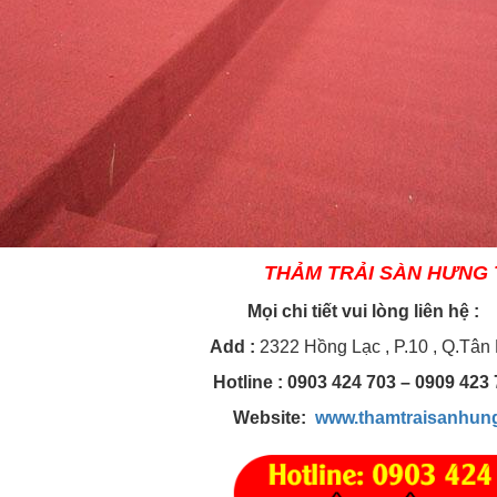
T
HẢM TRẢI SÀN HƯNG 
Mọi chi tiết vui lòng l
Add
:
2322 Hồng Lạc , P.10 , Q.Tân
Hotline
: 0903 424 703 – 0909 42
Website:
www.thamtraisanhun