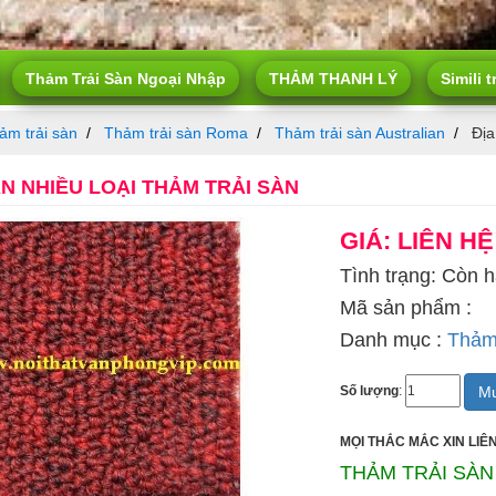
Thảm Trải Sàn Ngoại Nhập
THẢM THANH LÝ
Simili t
ảm trải sàn
Thảm trải sàn Roma
Thảm trải sàn Australian
Địa
ÁN NHIỀU LOẠI THẢM TRẢI SÀN
GIÁ: LIÊN HỆ
Tình trạng: Còn 
Mã sản phẩm :
Danh mục :
Thảm 
Mu
Số lượng
:
MỌI THẮC MẮC XIN LIÊN
THẢM TRẢI SÀN