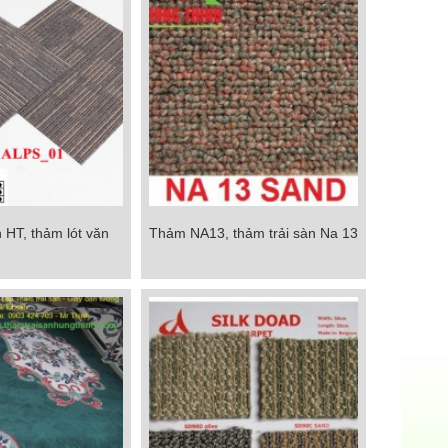
 HT, thảm lót văn
Thảm NA13, thảm trải sàn Na 13
 HT, thảm lót văn
Thảm NA13, thảm trải sàn Na 13
g giá rẻ
Chi tiết