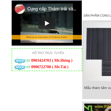
SẢN PHẨM CÙNG L
HỖ TRỢ TRỰC TUYẾN
0903424703 ( Mr.Hưng )
ĐT
0906722700 ( Mr.Tài )
ĐT
Mẫu thảm tấm v
Mẫu thảm tấm vuô
Chi tiết