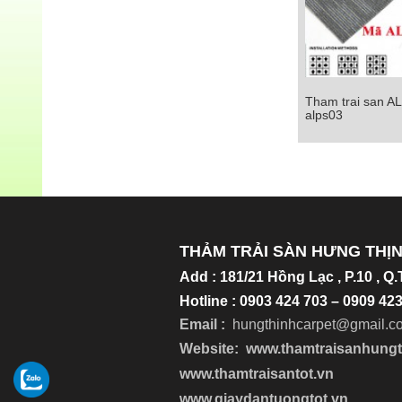
Tham trai san A
Tham trai san ALP
alps03
Chi tiết
THẢM TRẢI SÀN HƯNG THỊ
Add
:
181/21 Hồng Lạc , P.10 , Q
Hotline : 0903 424 703 – 0909 4
Email :
hungthinhcarpet@gmail.c
Website:
www.thamtraisanhung
www.thamtraisantot.vn
www.giaydantuongtot.vn