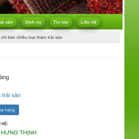
rải sàn
Dịch vụ
Tin tức
Liên hệ
 chỉ bán nhiều loại thảm trải sàn
hàng
trải sàn
a hàng
 HỆ:
 HƯNG THỊNH