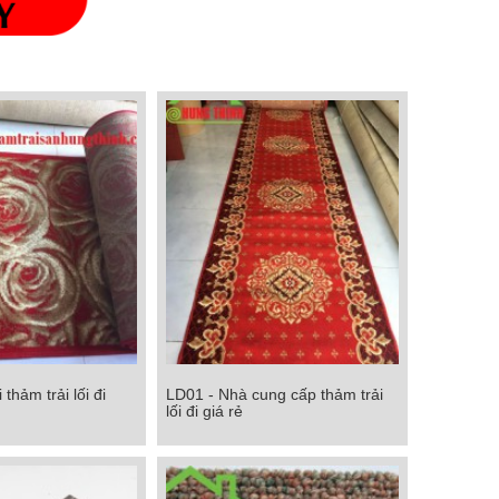
thảm trải lối đi
LD01 - Nhà cung cấp thảm trải
 thảm trải lối đi
LD01 - Nhà cung cấp thảm trải lối
lối đi giá rẻ
đi giá rẻ
Chi tiết