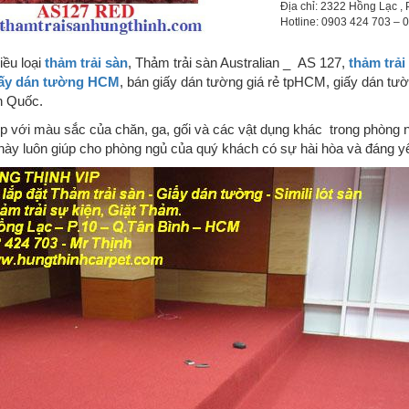
Địa chỉ: 2322 Hồng Lạc , 
Hotline: 0903 424 703 –
iều loại
thảm trải sàn
, Thảm trải sàn Australian _ AS 127,
thảm trả
ấy dán tường HCM
, bán giấy dán tường giá rẻ tpHCM, giấy dán tư
n Quốc.
 với màu sắc của chăn, ga, gối và các vật dụng khác trong phòng n
này luôn giúp cho phòng ngủ của quý khách có sự hài hòa và đáng y