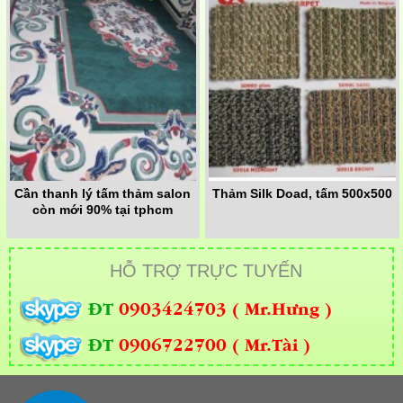
Cần thanh lý tấm thảm salon
Thảm Silk Doad, tấm 500x500
còn mới 90% tại tphcm
HỖ TRỢ TRỰC TUYẾN
ĐT
0903424703 ( Mr.Hưng )
ĐT
0906722700 ( Mr.Tài )