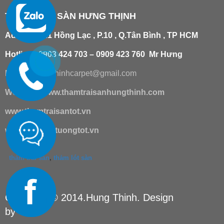
THẢM TRẢI SÀN HƯNG THỊNH
Add
:
181/21 Hồng Lạc , P.10 , Q.Tân Bình , TP HCM
Hotline : 0903 424 703 – 0909 423 760 Mr Hưng
Email :
hungthinhcarpet@gmail.co
m
Website:
www.thamtraisanhungthinh.com
www.thamtraisantot.vn
www.giaydantuongtot.vn
thảm trải sàn
,
thảm lót sàn
Copyright © 2014.Hung Thinh. Design
by
TSM