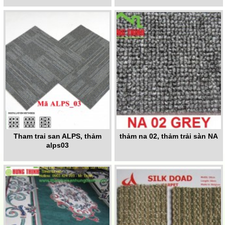
Tham trai san ALPS, thảm
thảm na 02, thảm trải sàn NA
alps03