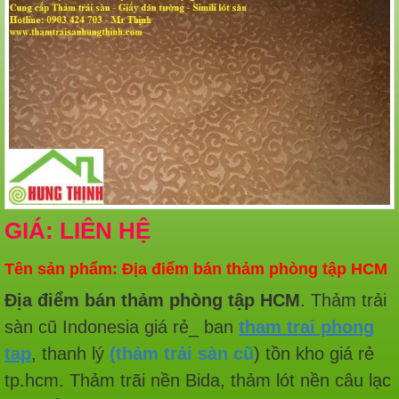
GIÁ: LIÊN HỆ
Tên sản phẩm: Địa điểm bán thảm phòng tập HCM
Địa điểm bán thảm phòng tập HCM
.
Thảm trải
sàn cũ Indonesia giá rẻ_ ban
tham trai phong
tap
, thanh lý
(thảm trải sàn cũ
) tồn kho giá rẻ
tp.hcm. Thảm trãi nền Bida, thảm lót nền câu lạc