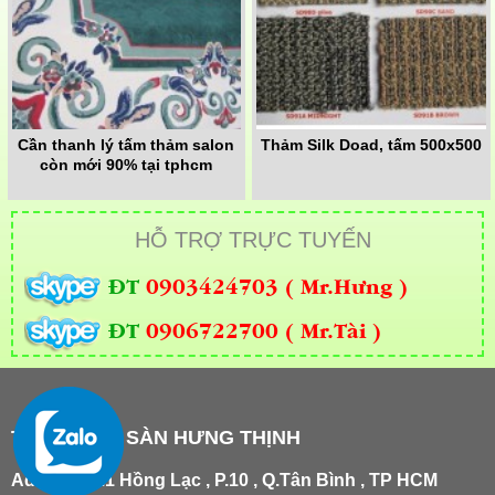
Cần thanh lý tấm thảm salon
Thảm Silk Doad, tấm 500x500
còn mới 90% tại tphcm
HỖ TRỢ TRỰC TUYẾN
ĐT
0903424703 ( Mr.Hưng )
ĐT
0906722700 ( Mr.Tài )
THẢM TRẢI SÀN HƯNG THỊNH
Add
:
181/21 Hồng Lạc , P.10 , Q.Tân Bình , TP HCM