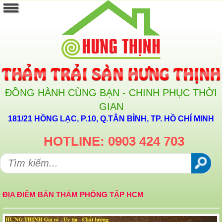
ĐỒNG HÀNH CÙNG BẠN - CHINH PHỤC THỜI
GIAN
181/21 HỒNG LẠC, P.10, Q.TÂN BÌNH, TP. HỒ CHÍ MINH
HOTLINE: 0903 424 703
ĐỊA ĐIỂM BÁN THẢM PHÒNG TẬP HCM