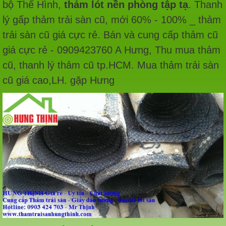
bộ Thể Hình,
thảm lót nền phòng tập tạ
. Thanh
lý gấp thảm trải sàn cũ, mới 60% - 100% _ thảm
trải sàn cũ giá cực rẻ. Bán và cung cấp thảm cũ
giá cực rẻ - 0909423760 A Hưng, Thu mua thảm
cũ, thanh lý thảm cũ tp.HCM. Mua thảm trải sàn
cũ giá cao,LH. gặp Hưng