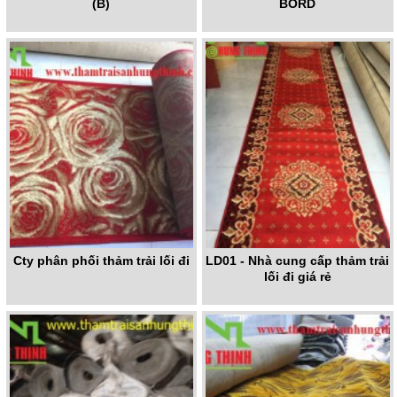
(B)
BORD
Cty phân phối thảm trải lối đi
LD01 - Nhà cung cấp thảm trải
lối đi giá rẻ