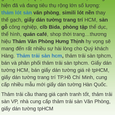
hiện đã và đang tiêu thụ rộng lớn số lượng:
thảm lót sàn
văn phòng
,
simili lót nền
thay
thế gạch,
giấy dán tường trang trí
HCM,
sàn
gỗ
công nghiệp,
clb Bida
,
phòng tập
thể dục,
thể hình,
quán café
, shop thời trang…thương
hiệu
Thảm Văn Phòng Hưng Thịnh
hy vọng sẽ
mang đến rất nhiều sự hài lòng cho Quý khách
Hàng.
Thảm trải sàn hcm
,
thảm trải sàn tphcm,
bán và phân phối thảm trải sàn tphcm. Giấy dán
tường HCM, bán giấy dán tường giá rẻ tpHCM,
giấy dán tường trang trí TP.Hồ Chí Minh, cung
cấp nhiều mẫu mới giấy dán tường Hàn Quốc.
Thảm trải cầu thang giá cạnh tranh tốt, thảm trải
sàn VP, nhà cung cấp thảm trải sàn Văn Phòng,
giấy dán tường tpHCM