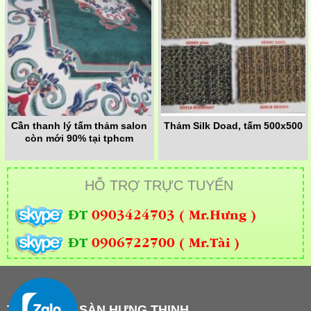
Cần thanh lý tấm thảm salon
Thảm Silk Doad, tấm 500x500
còn mới 90% tại tphcm
HỖ TRỢ TRỰC TUYẾN
ĐT
0903424703 ( Mr.Hưng )
ĐT
0906722700 ( Mr.Tài )
THẢM TRẢI SÀN HƯNG THỊNH