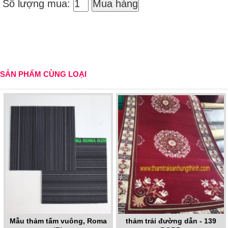
Số lượng mua:
Mua hàng
SẢN PHẨM CÙNG LOẠI
Mẫu thảm tấm vuông, Roma
thảm trải đường dẫn - 139