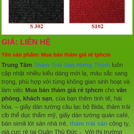
GIÁ: LIÊN HỆ
Tên sản phẩm: Mua bán thảm giá rẻ tphcm
Trung Tâm
Thảm Trải Sàn Hưng Thịnh
luôn
cập nhật nhiều kiểu dáng mới lạ, màu sắc sang
trọng, phù hợp với từng không gian sinh hoạt và
làm việc
Mua bán thảm giá rẻ tphcm
cho
văn
phòng, khách sạn
, của bạn thêm tinh tế, hài
hòa. – giấy dán tường câu lạc bộ Bida, thảm trải
clb thể dục thẩm mỹ, giấy dán tường quán café,
bán simili lót sàn nhà trẻ,
thảm trải sàn
công ty,
giá cực rẻ tại Quận Thủ Đức - Với thị trường