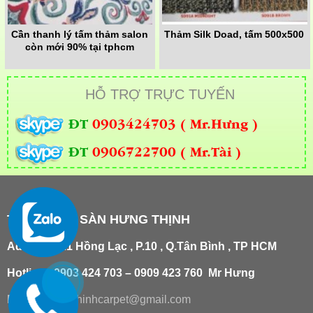
Cần thanh lý tấm thảm salon
Thảm Silk Doad, tấm 500x500
còn mới 90% tại tphcm
HỖ TRỢ TRỰC TUYẾN
ĐT
0903424703 ( Mr.Hưng )
ĐT
0906722700 ( Mr.Tài )
THẢM TRẢI SÀN HƯNG THỊNH
Add
:
181/21 Hồng Lạc , P.10 , Q.Tân Bình , TP HCM
Hotline : 0903 424 703 – 0909 423 760 Mr Hưng
Email :
hungthinhcarpet@gmail.co
m