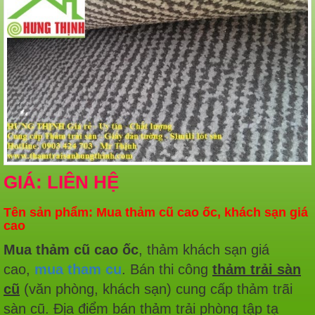
GIÁ: LIÊN HỆ
Tên sản phẩm: Mua thảm cũ cao ốc, khách sạn giá
cao
Mua thảm cũ cao ốc
, thảm khách sạn giá
cao,
mua tham cu
. Bán thi công
thảm trải sàn
cũ
(văn phòng, khách sạn) cung cấp thảm trãi
sàn cũ. Địa điểm bán thảm trải phòng tập tạ