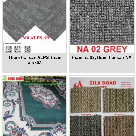
Tham trai san ALPS, thảm
thảm na 02, thảm trải sàn NA
alps03