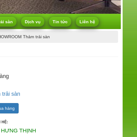
rải sàn
Dịch vụ
Tin tức
Liên hệ
HOWROOM Thảm trải sàn
hàng
trải sàn
a hàng
 HỆ:
 HƯNG THỊNH