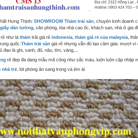
Địa chỉ: 2322 Hồng Lạc , 
Hotline: 0903 424 703 –
Thất Hưng Thịnh:
SHOWROOM Thảm trải sàn
, chuyên kinh doan
giấy dán tường
,
văn phòng, tòa nhà cao ốc, khách sạn, nhà ở gia đì
rẻ như là
thảm
trải giá rẻ
indonesia
,
thảm giá rẻ của malaysia
, th
rung quốc.
Thảm trải sàn
giá rẻ nhưng vẫn đủ tạo cảm giác mượt vì 
đạo là ghi, xanh, đỏ, nâu, tím, vàng,...
ờng
rẻ đẹp đa dạng mẫu mã cũng như sắc màu, luôn luôn cập nhập mẫ
n nhà trẻ
, lót phòng ăn sang trọng và êm ái