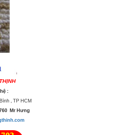
THỊNH
 hệ :
 Bình , TP HCM
3 760 Mr Hưng
gthinh.com