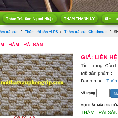
Thảm Trải Sàn Ngoại Nhập
THẢM THANH LÝ
Simili t
ảm trải sàn
Thảm trải sàn ALPS
Thảm trải sàn Checkmate
S
 THẢM TRẢI SÀN
GIÁ: LIÊN HỆ
Tình trạng: Còn 
Mã sản phẩm :
Danh mục :
Thảm 
Mu
Số lượng
:
MỌI THẮC MẮC XIN LIÊN
THẢM TRẢI SÀN