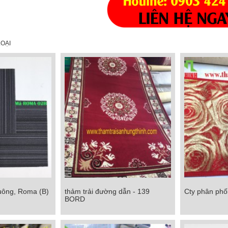
OẠI
uông, Roma (B)
thảm trải đường dẫn - 139
Cty phân phối 
ng, Roma (B)
thảm trải đường dẫn - 139 BORD
Cty phân phối
BORD
Chi tiết
Chi tiết