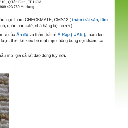
P.10 , Q.Tân Bình , TP HCM
 0909 423 760 Mr Hưng
h các loại Thảm CHECKMATE, CMS13 (
thảm trải sàn
,
tấm
nh, quán bar café, nhà hàng tiệc cưới ).
ảm rẻ của
Ấn độ
và thảm trải rẻ
Ả Rập ( UAE )
, thảm len
được thiết kế kiểu bề mặt mịn chống bung sợi
thảm
. có
u mới giá cả rất dao động tùy nơi.