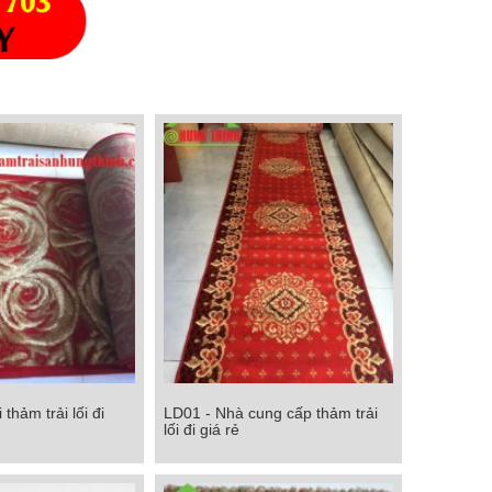
thảm trải lối đi
LD01 - Nhà cung cấp thảm trải
 thảm trải lối đi
LD01 - Nhà cung cấp thảm trải lối
lối đi giá rẻ
đi giá rẻ
Chi tiết