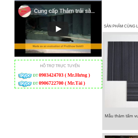
SẢN PHẨM CÙNG L
HỖ TRỢ TRỰC TUYẾN
0903424703 ( Mr.Hưng )
ĐT
0906722700 ( Mr.Tài )
ĐT
Mẫu thảm tấm v
Mẫu thảm tấm vuô
Chi tiết