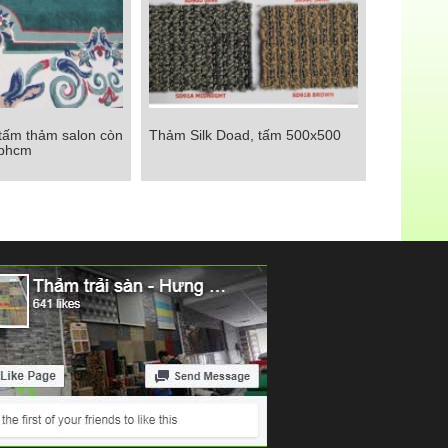
 tấm thảm salon còn
Thảm Silk Doad, tấm 500x500
ấm thảm salon còn
Thảm Silk Doad, tấm 500x500
tphcm
 tại tphcm
Chi tiết