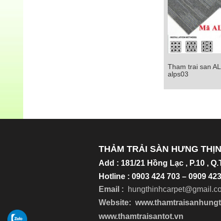
Tham trai san A
Tham trai san ALP
alps03
Chi tiết
THẢM TRẢI SÀN HƯNG THỊ
Add
:
181/21 Hồng Lạc , P.10 , Q
Hotline : 0903 424 703 – 0909 4
Email :
hungthinhcarpet@gmail.c
Website:
www.thamtraisanhung
www.thamtraisantot.vn