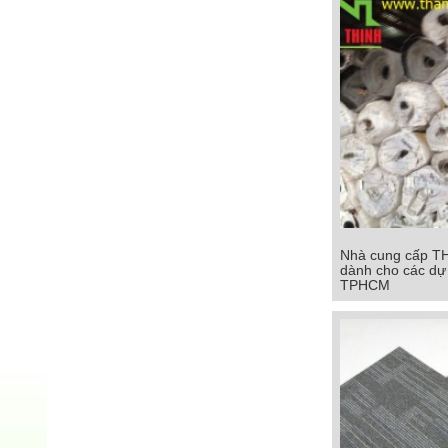
Nhà cung cấp T
Nhà cung cấp T
dành cho các dự 
dành cho các dự
TPHCM
TPHC
Chi tiết