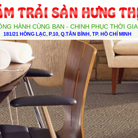
ỒNG HÀNH CÙNG BẠN - CHINH PHỤC THỜI GI
181/21 HỒNG LẠC, P.10, Q.TÂN BÌNH, TP. HỒ CHÍ MINH