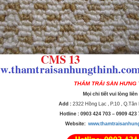
THẢM TRẢI SÀN HƯNG 
Mọi chi tiết vui lòng liên
Add
:
2322 Hồng Lạc , P.10 , Q.Tân
Hotline
: 0903 424 703 – 0909 42
Website:
www.thamtraisanhun