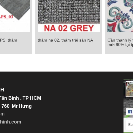
LPS, thảm
thảm na 02, thảm trải sàn NA
Cần thanh lý
S, thảm alps03
thảm na 02, thảm trải sàn NA
Cần thanh lý t
mới 90% tại 
mới 90%
Chi tiết
Chi tiết
NH
.Tân Bình , TP HCM
23 760 Mr Hưng
o
m
thinh.com