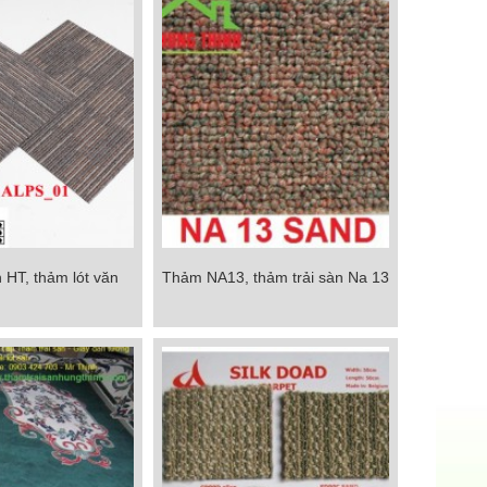
 HT, thảm lót văn
Thảm NA13, thảm trải sàn Na 13
 HT, thảm lót văn
Thảm NA13, thảm trải sàn Na 13
g giá rẻ
Chi tiết