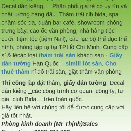
Decal dán kiếng… Phân phối giá rẻ có uy tín và
chất lượng hàng đầu. Thảm trải clb bida, spa
chăm sóc da, quán bar café, showroom phòng
trưng bày, cao ốc văn phòng, nhà hàng tiệc
cưới, tiệm tóc (tiệm Nail), câu lạc bộ thể dục thể
hình, phòng tập tạ tại TP.Hồ Chí Minh. Cung cấp
sỉ & lẻcác loại
thảm trải sàn
khách sạn -
Giấy
dán tường
Hàn Quốc –
simili lót sàn
.
Cho
thuê thảm
nỉ đỏ trải sàn, giặt thảm văn phòng
Thi công
lắp đặt thảm,
giấy dán tường
, Decal
dán kiếng
các công trình cơ quan, công ty, tư
gia, club Bida… trên toàn quốc.
Hãy liên hệ với chúng tôi để được cung cấp với
giá tốt nhất.
Phòng kinh doanh (Mr Thịnh)Sales