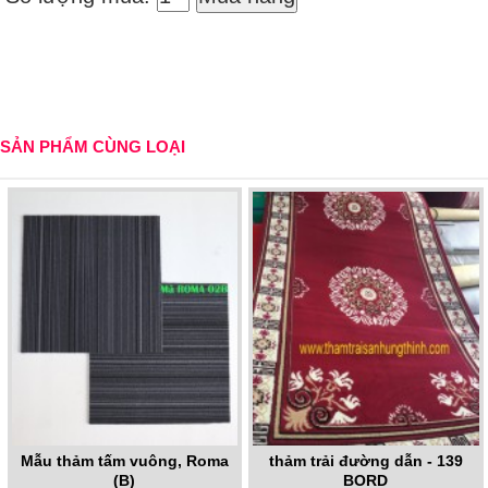
SẢN PHẨM CÙNG LOẠI
Mẫu thảm tấm vuông, Roma
thảm trải đường dẫn - 139
(B)
BORD