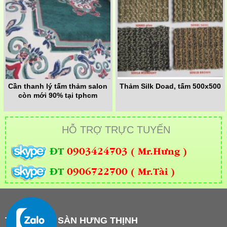
Cần thanh lý tấm thảm salon
Thảm Silk Doad, tấm 500x500
còn mới 90% tại tphcm
HỖ TRỢ TRỰC TUYẾN
ĐT
0903424703 ( Mr.Hưng )
ĐT
0906722700 ( Mr.Tài )
THẢM TRẢI SÀN HƯNG THỊNH