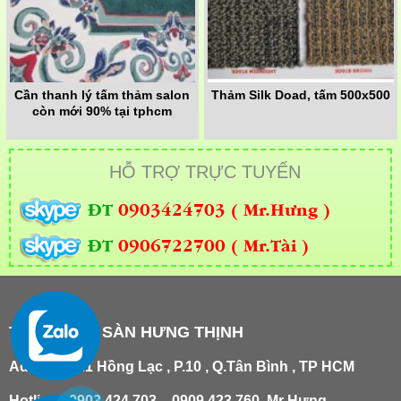
Cần thanh lý tấm thảm salon
Thảm Silk Doad, tấm 500x500
còn mới 90% tại tphcm
HỖ TRỢ TRỰC TUYẾN
ĐT
0903424703 ( Mr.Hưng )
ĐT
0906722700 ( Mr.Tài )
THẢM TRẢI SÀN HƯNG THỊNH
Add
:
181/21 Hồng Lạc , P.10 , Q.Tân Bình , TP HCM
Hotline : 0903 424 703 – 0909 423 760 Mr Hưng