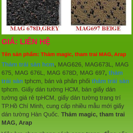
GIÁ: LIÊN HỆ
Tên sản phẩm: Thảm magic, tham trai MAG, Arap
Thảm trải sàn hcm
,
MAG626, MAG673L, MAG
675, MAG 676L, MAG 678D, MAG 697
,
thảm
trải sàn
tphcm, bán và phân phối
thảm trải sàn
tphcm. Giấy dán tường HCM, bán giấy dán
tường giá rẻ tpHCM, giấy dán tường trang trí
TP.Hồ Chí Minh, cung cấp nhiều mẫu mới giấy
dán tường Hàn Quốc.
Thảm magic, tham trai
MAG, Arap