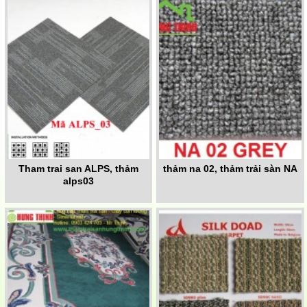
Tham trai san ALPS, thảm
thảm na 02, thảm trải sàn NA
alps03