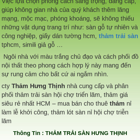
Việc lựa chọn phong cách sang trọng, đẳng cấp,
giúp không gian nhà của quý khách thêm lãng
mạng, mộc mạc, phóng khoáng, sẽ không thiếu
những vật dụng trang trí như: sàn gỗ tự nhiên và
công nghiệp, giấy dán tường hcm,
thảm trải sàn
tphcm, simili giả gỗ …
Ngôi nhà với màu trắng chủ đạo và cách phối đồ
nội thất theo phong cách hợp lý này mang đến
sự rung cảm cho bất cứ ai ngắm nhìn.
cty
Thảm Hưng Thịnh
nhà cung cấp và phân
phối thảm trải sàn hội chợ triển lãm, thảm giá
siêu rẻ nhất HCM – mua bán cho thuê
thảm
nỉ
làm lễ khởi công, thảm lót sàn nỉ hội chợ triễn
lãm
Thông Tin :
THẢM TRẢI SÀN HƯNG THỊNH