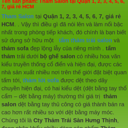
Tên sản phẩm: Tham Salon tại Quận 1, 2, 3, 4, 5, 6,
7, giá rẻ HCM
Tham Salon
tại
Quận 1, 2, 3, 4, 5, 6, 7, giá rẻ
HCM
. . Vậy thì điều gì đã nói lên và làm nổi bậc
nhất trong phòng tiếp khách, đó chính là bạn biết
sử dụng sở hữu một
tấm thảm trải salon
và
thảm sofa
đẹp lộng lẫy của riêng mình .
tấm
thảm
trải dưới
bộ ghế salon
có nhiều hoa văn
kiểu truyền thống cổ điển và hiện đại, được các
nhà sản xuất nhiều nơi trên thế giới đặt biệt quan
tấm tới,
thảm lót sofa
được dệt theo dây
chuyền hiện đại, có hai kiểu dệt (dệt bằng tay thổ
cẩm – dệt bằng máy) thường thì giá trị
thảm
salon
dệt bằng tay thủ công có giá thành bán ra
cao hơn rất nhiều so với dệt bằng máy móc.
Chúng tôi là
Cty Thảm Trải Sàn Hưng Thịnh
,