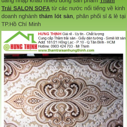
đang nhập khẩu nhiều dòng sản phẩm
Thảm
Trải SALON SOFA
từ các nước nổi tiếng về kinh
doanh nghành
thảm lót sàn
, phân phối sỉ & lẻ tại
TP.Hồ Chí Minh