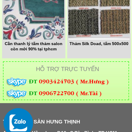
Cần thanh lý tấm thảm salon
Thảm Silk Doad, tấm 500x500
còn mới 90% tại tphcm
HỖ TRỢ TRỰC TUYẾN
ĐT
0903424703 ( Mr.Hưng )
ĐT
0906722700 ( Mr.Tài )
THẢM TRẢI SÀN HƯNG THỊNH