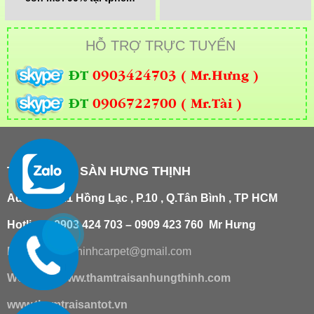
HỖ TRỢ TRỰC TUYẾN
ĐT
0903424703 ( Mr.Hưng )
ĐT
0906722700 ( Mr.Tài )
THẢM TRẢI SÀN HƯNG THỊNH
Add
:
181/21 Hồng Lạc , P.10 , Q.Tân Bình , TP HCM
Hotline : 0903 424 703 – 0909 423 760 Mr Hưng
Email :
hungthinhcarpet@gmail.co
m
Website:
www.thamtraisanhungthinh.com
www.thamtraisantot.vn