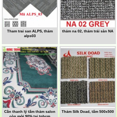
Tham trai san ALPS, thảm
thảm na 02, thảm trải sàn NA
alps03
Cần thanh lý tấm thảm salon
Thảm Silk Doad, tấm 500x500
còn mới 90% tại tphcm