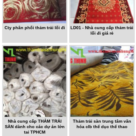
Cty phân phối thảm trải lối đi
LD01 - Nhà cung cấp thảm trải
lối đi giá rẻ
Nhà cung cấp THẢM TRẢI
Thảm trải sàn trung tâm văn
SÀN dành cho các dự án lớn
hóa clb thể dục thể thao
tại TPHCM