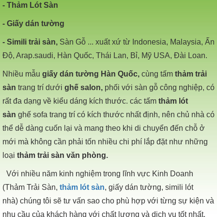
- Thảm Lót Sàn
- Giấy dán tường
- Simili trải sàn,
Sàn Gỗ ... xuất xứ từ Indonesia, Malaysia, Ấn
Độ, Arap.saudi, Hàn Quốc, Thái Lan, Bỉ, Mỹ USA, Đài Loan.
Nhiều mẫu
giấy dán tường Hàn Quốc,
cùng tấm
thảm trải
sàn
trang trí dưới
ghế salon,
phối với sàn gỗ công nghiệp, có
rất đa dạng về kiểu dáng kích thước. các tấm
thảm lót
sàn
ghế sofa trang trí có kích thước nhất định, nên chủ nhà có
thể dễ dàng cuốn lại và mang theo khi di chuyển đến chỗ ở
mới mà không cần phải tốn nhiều chi phí lắp đặt như những
loại
thảm trải sàn văn phòng.
Với nhiều năm kinh nghiệm trong lĩnh vực Kinh Doanh
(Thảm Trải
Sàn,
thảm lót sàn
, giấy dán tường, simili lót
nhà) chúng tôi sẽ tư vấn sao cho phù hợp với từng sự kiện và
nhu cầu của khách hàng với chất lượng và dịch vụ tốt nhất.