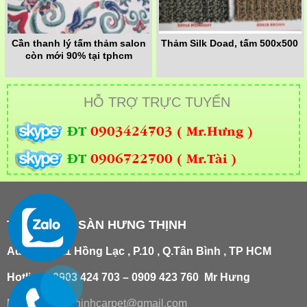
Cần thanh lý tấm thảm salon
Thảm Silk Doad, tấm 500x500
còn mới 90% tại tphcm
HỖ TRỢ TRỰC TUYẾN
ĐT
0903424703 ( Mr.Hưng )
ĐT
0906722700 ( Mr.Tài )
THẢM TRẢI SÀN HƯNG THỊNH
Add
:
181/21 Hồng Lạc , P.10 , Q.Tân Bình , TP HCM
Hotline : 0903 424 703 – 0909 423 760 Mr Hưng
Email :
hungthinhcarpet@gmail.co
m