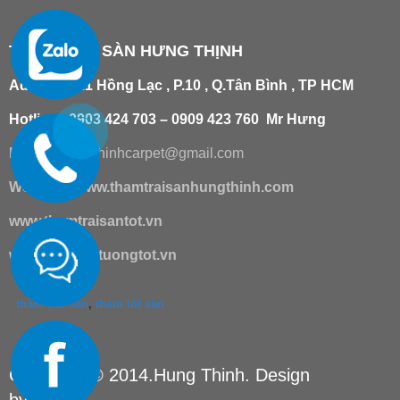
THẢM TRẢI SÀN HƯNG THỊNH
Add
:
181/21 Hồng Lạc , P.10 , Q.Tân Bình , TP HCM
Hotline : 0903 424 703 – 0909 423 760 Mr Hưng
Email :
hungthinhcarpet@gmail.co
m
Website:
www.thamtraisanhungthinh.com
www.thamtraisantot.vn
www.giaydantuongtot.vn
thảm trải sàn
,
thảm lót sàn
Copyright © 2014.Hung Thinh. Design