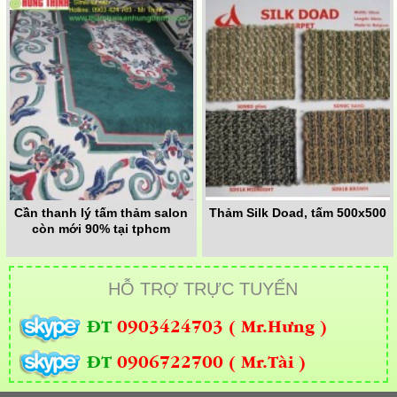
Cần thanh lý tấm thảm salon
Thảm Silk Doad, tấm 500x500
còn mới 90% tại tphcm
HỖ TRỢ TRỰC TUYẾN
ĐT
0903424703 ( Mr.Hưng )
ĐT
0906722700 ( Mr.Tài )