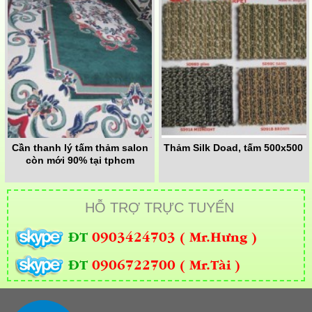
Cần thanh lý tấm thảm salon
Thảm Silk Doad, tấm 500x500
còn mới 90% tại tphcm
HỖ TRỢ TRỰC TUYẾN
ĐT
0903424703 ( Mr.Hưng )
ĐT
0906722700 ( Mr.Tài )