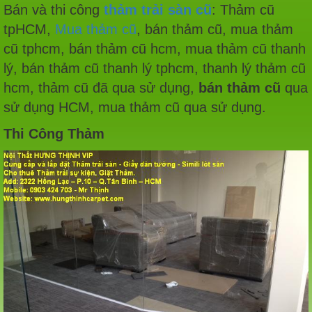
Bán và thi công
thảm trải sàn cũ
: Thảm cũ
tpHCM,
Mua thảm cũ
, bán thảm cũ, mua thảm
cũ tphcm, bán thảm cũ hcm, mua thảm cũ thanh
lý, bán thảm cũ thanh lý tphcm, thanh lý thảm cũ
hcm, thảm cũ đã qua sử dụng,
bán thảm cũ
qua
sử dụng HCM, mua thảm cũ qua sử dụng.
Thi Công Thảm