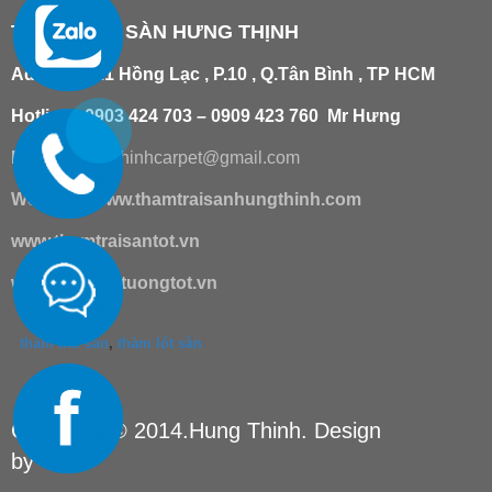
THẢM TRẢI SÀN HƯNG THỊNH
Add
:
181/21 Hồng Lạc , P.10 , Q.Tân Bình , TP HCM
Hotline : 0903 424 703 – 0909 423 760 Mr Hưng
Email :
hungthinhcarpet@gmail.co
m
Website:
www.thamtraisanhungthinh.com
www.thamtraisantot.vn
www.giaydantuongtot.vn
thảm trải sàn
,
thảm lót sàn
Copyright © 2014.Hung Thinh. Design
by
TSM