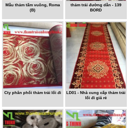
Mẫu thảm tấm vuông, Roma
thảm trải đường dẫn - 139
(B)
BORD
Cty phân phối thảm trải lối đi
LD01 - Nhà cung cấp thảm trải
lối đi giá rẻ