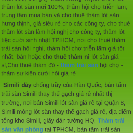
thảm lót sàn mới 100%, thảm hội chợ triễn lãm,
trung tâm mua bán và cho thuê thảm lót sàn
hưng thịnh, giá siêu rẻ cho các công ty, cho thuê
thảm lót sàn làm hội nghị cho công ty, thảm lót
tiệc cưới sinh nhật TP.HCM, nơi cho thuê thảm
trải sàn hội nghị, thảm hội chợ triễn lãm giá tốt
nhất, bán hoặc cho
thuê thảm nỉ
lót sàn giá
sỉ,Cho thuê thảm đỏ -
thảm trải sàn
hội chợ -
thảm sự kiện cưới hỏi giá rẻ
Simili dày
chống trầy của Hàn Quốc, bán tấm
trải sàn Simili thay thế gạch giá rẻ nhất thị
trường, nơi bán Simili lót sàn giá rẻ tại Quận 8,
Simili mỏng lót sàn thay thế gạch giá rẻ, địa điểm
tổng kho Simili, giấy dán tường HQ,
Thảm trải
sàn văn phòng
tại TPHCM, bán tấm trải sàn