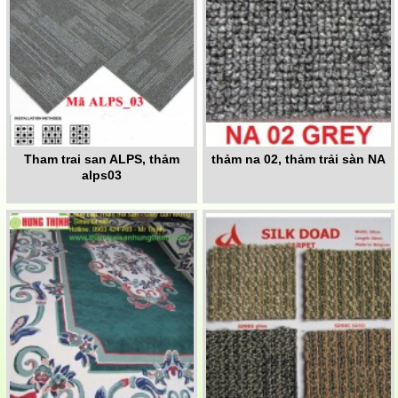
Tham trai san ALPS, thảm
thảm na 02, thảm trải sàn NA
alps03