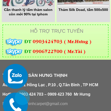
Cần thanh lý tấm thảm salon
Thảm Silk Doad, tấm 500x500
còn mới 90% tại tphcm
HỖ TRỢ TRỰC TUYẾN
ĐT
0903424703 ( Mr.Hưng )
ĐT
0906722700 ( Mr.Tài )
THẢM TRẢI SÀN HƯNG THỊNH
Add
:
181/21 Hồng Lạc , P.10 , Q.Tân Bình , TP HCM
Hotline : 0903 424 703 – 0909 423 760 Mr Hưng
Email :
hungthinhcarpet@gmail.co
m