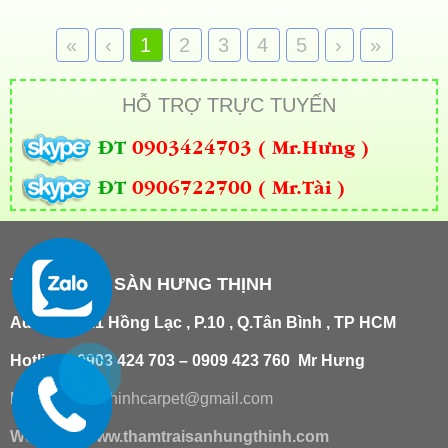
«
‹
1
2
3
4
5
›
»
HỖ TRỢ TRỰC TUYẾN
ĐT
0903424703 ( Mr.Hưng )
ĐT
0906722700 ( Mr.Tài )
THẢM TRẢI SÀN HƯNG THỊNH
Add
:
181/21 Hồng Lạc , P.10 , Q.Tân Bình , TP HCM
Hotline : 0903 424 703 – 0909 423 760 Mr Hưng
Email :
hungthinhcarpet@gmail.co
m
Website:
www.thamtraisanhungthinh.com