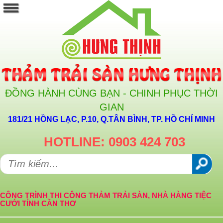
ĐỒNG HÀNH CÙNG BẠN - CHINH PHỤC THỜI
GIAN
181/21 HỒNG LẠC, P.10, Q.TÂN BÌNH, TP. HỒ CHÍ MINH
HOTLINE: 0903 424 703
CÔNG TRÌNH THI CÔNG THẢM TRẢI SÀN, NHÀ HÀNG TIỆC
CƯỚI TỈNH CẦN THƠ