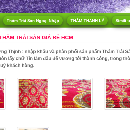
Thảm Trải Sàn Ngoại Nhập
THẢM THANH LÝ
Simili t
THẢM TRẢI SÀN GIÁ RẺ HCM
ưng Thịnh : nhập khẩu và phân phối sản phẩm Thảm Trải S
uôn lấy chữ Tín làm đầu để vương tới thành công, trong th
uý khách hàng.