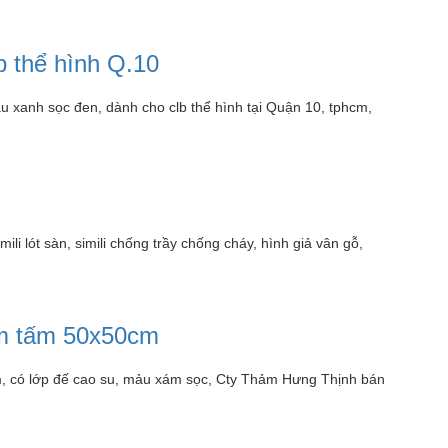
b thể hình Q.10
u xanh sọc đen, dành cho clb thể hình tại Quận 10, tphcm,
ili lót sàn, simili chống trầy chống cháy, hình giả vân gỗ,
hảm tấm 50x50cm
cm, có lớp đế cao su, mảu xám sọc, Cty Thảm Hưng Thịnh bán