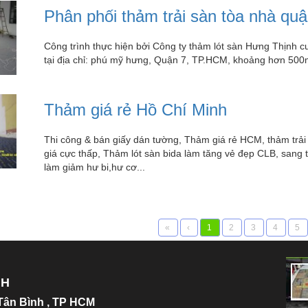
Phân phối thảm trải sàn tòa nhà quậ
Công trình thực hiện bởi Công ty thảm lót sàn Hưng Thịnh c
tại địa chỉ: phú mỹ hưng, Quận 7, TP.HCM, khoảng hơn 50
Thảm giá rẻ Hồ Chí Minh
Thi công & bán giấy dán tường, Thảm giá rẻ HCM, thảm trải
giá cực thấp, Thảm lót sàn bida làm tăng vẻ đẹp CLB, sang tr
làm giảm hư bi,hư cơ...
«
‹
1
2
3
4
5
NH
.Tân Bình , TP HCM