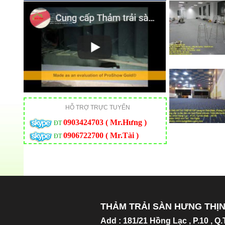
HỖ TRỢ TRỰC TUYẾN
0903424703 ( Mr.Hưng )
ĐT
0906722700 ( Mr.Tài )
ĐT
THẢM TRẢI SÀN HƯNG THỊ
Add
:
181/21 Hồng Lạc , P.10 , Q