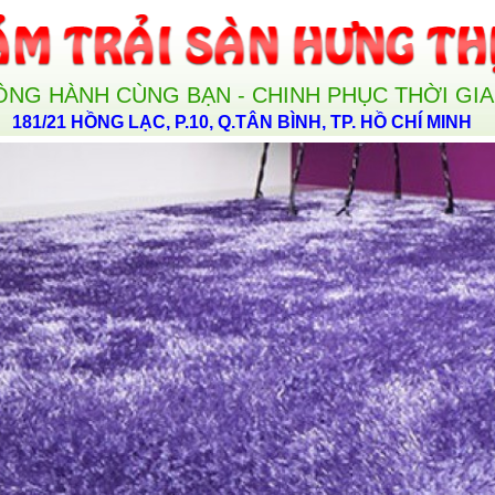
ỒNG HÀNH CÙNG BẠN - CHINH PHỤC THỜI GI
181/21 HỒNG LẠC, P.10, Q.TÂN BÌNH, TP. HỒ CHÍ MINH