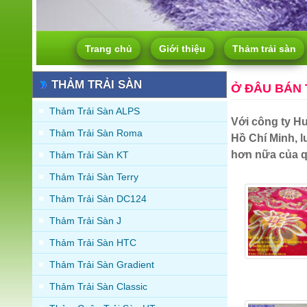
Trang chủ
Giới thiệu
Thảm trải sàn
THẢM TRẢI SÀN
Ở ĐÂU BÁN 
Thảm Trải Sàn ALPS
Với công ty H
Thảm Trải Sàn Roma
Hồ Chí Minh, l
hơn nữa của q
Thảm Trải Sàn KT
Thảm Trải Sàn Terry
Thảm Trải Sàn DC124
Thảm Trải Sàn J
Thảm Trải Sàn HTC
Thảm Trải Sàn Gradient
Thảm Trải Sàn Classic