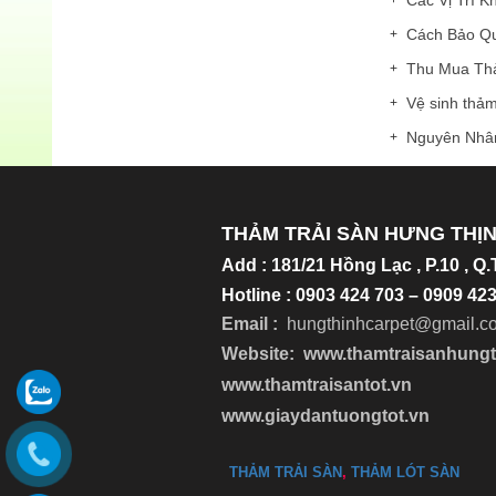
Cách Bảo Q
Thu Mua Th
Vệ sinh thảm 
Nguyên Nhâ
THẢM TRẢI SÀN HƯNG THỊ
Add
:
181/21 Hồng Lạc , P.10 , Q
Hotline : 0903 424 703 – 0909 4
Email :
hungthinhcarpet@gmail.c
Website:
www.thamtraisanhung
www.thamtraisantot.vn
www.giaydantuongtot.vn
THẢM TRẢI SÀN
,
THẢM LÓT SÀN