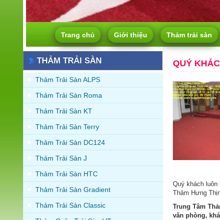
Trang chủ
Giới thiệu
Thảm trải sàn
THẢM TRẢI SÀN
QUÝ KHÁC
Thảm Trải Sàn ALPS
Thảm Trải Sàn Roma
Thảm Trải Sàn KT
Thảm Trải Sàn Terry
Thảm Trải Sàn DC124
Thảm Trải Sàn J
Thảm Trải Sàn HTC
Quý khách luôn 
Thảm Trải Sàn Gradient
Thảm Hưng Thịnh
Thảm Trải Sàn Classic
Trung Tâm Thả
văn phòng, khá