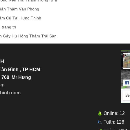
uản Thảm Văn Phòng
ảm Củ Tại Hưng Thịnh
trang trí
n Gây Hư Hỏng Thảm Trải Sàn
NH
.Tân Bình , TP HCM
23 760 Mr Hưng
o
m
thinh.com
Online: 12
Tuần: 126