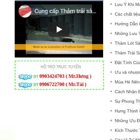
Lưu Ý Khi M
Các chất liệ
Hướng Dẫn C
Những Lưu Ý
Thảm Lót S
Thảm Trải 
Đặt Tính Của
HỖ TRỢ TRỰC TUYẾN
Ưu và nhược
0903424703 ( Mr.Hưng )
ĐT
Mùa Hè Nên
0906722700 ( Mr.Tài )
ĐT
Cách Nhận B
Sự Phong Th
Hưng Thịnh 
Những Ưu Đ
Kích Thước 
Các Vị Trí 