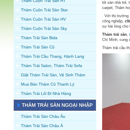
Thảm Cuộn Trải Sàn HT
lót sàn nhà trẻ,
carpet, Thảm hoa
Thảm Cuộn Trải Sàn Star
Với thị trường 
Thảm Cuộn Trải Sàn HV
công nghiệp,
cl
sự hài lòng cho
Thảm Cuộn Trải Sàn Sky
Thảm trải sàn
,
Thảm Trải Sàn Bida
Chí Minh, cung 
Thảm Trải Sàn Cũ
Thảm trải cầu t
Thảm Trải Cầu Thang, Hành Lang
Thảm Trải Salon, Thảm Trải Sofa
Giặt Thảm Trải Sàn, Vệ Sinh Thảm
Mua Bán Thảm Cũ Thanh Lý
Thảm Trải Lối Đi Nhà Hàng
THẢM TRẢI SÀN NGOẠI NHẬP
Thảm Trải Sàn Châu Âu
Thảm Trải Sàn Châu Á