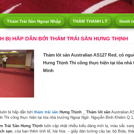
Thảm Trải Sàn Ngoại Nhập
THẢM THANH LÝ
Simili t
H BỊ HẤP DẪN BỞI THẢM TRẢI SÀN HƯNG THỊNH
Thảm lót sàn Australian AS127 Red, có ngu
Hưng Thịnh Thi công thực hiện tại tòa nh
Minh
luôn bị hấp dẫn bởi
thảm trải sàn
Hưng Thịnh
_
Thảm lót sàn
Australian A
 Thi công thực hiện tại tòa nhà trường Ngoại Ngữ. Nguyễn Bỉnh Khiêm Q.
m Trải Sàn Hưng Thịnh
luôn cập nhật nhiều kiểu dáng mới lạ, màu sắc sang
ch sạn
, của bạn thêm tinh tế, hài hòa. – giấy dán tường câu lạc bộ Bida, th