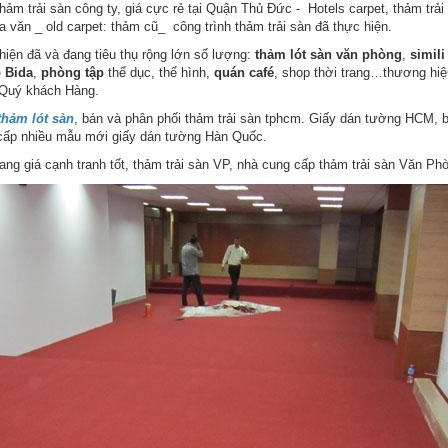
 thảm trải sàn công ty, giá cực rẻ tại Quận Thủ Đức - Hotels carpet, thảm trả
 văn _ old carpet: thảm cũ_ công trình thảm trải sàn đã thực hiện.
hiện đã và đang tiêu thụ rộng lớn số lượng:
thảm lót sàn văn phòng
,
simili
b Bida
,
phòng tập
thể dục, thể hình,
quán café
, shop thời trang…thương hi
 Quý khách Hàng.
thảm lót sàn
, bán và phân phối thảm trải sàn tphcm. Giấy dán tường HCM, b
cấp nhiều mẫu mới giấy dán tường Hàn Quốc.
hang giá cạnh tranh tốt, thảm trải sàn VP, nhà cung cấp thảm trải sàn Văn P