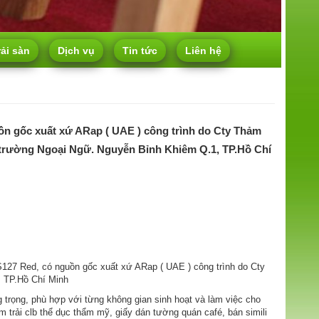
rải sàn
Dịch vụ
Tin tức
Liên hệ
ồn gốc xuất xứ ARap ( UAE ) công trình do Cty Thảm
à trường Ngoại Ngữ. Nguyễn Bỉnh Khiêm Q.1, TP.Hồ Chí
S127 Red, có nguồn gốc xuất xứ ARap ( UAE ) công trình do Cty
1, TP.Hồ Chí Minh
 trọng, phù hợp với từng không gian sinh hoạt và làm việc cho
ảm trải clb thể dục thẩm mỹ, giấy dán tường quán café, bán simili