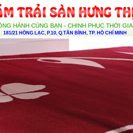
ỒNG HÀNH CÙNG BẠN - CHINH PHỤC THỜI GI
181/21 HỒNG LẠC, P.10, Q.TÂN BÌNH, TP. HỒ CHÍ MINH