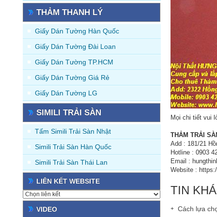
THẢM THANH LÝ
Giấy Dán Tường Hàn Quốc
Giấy Dán Tường Đài Loan
Giấy Dán Tường TP.HCM
Giấy Dán Tường Giá Rẻ
Giấy Dán Tường LG
SIMILI TRẢI SÀN
Mọi chi tiết vui l
Tấm Simili Trải Sàn Nhật
THẢM TRẢI SÀ
Add : 181/21 Hồ
Simili Trải Sàn Hàn Quốc
Hotline : 0903 
Email : hungthi
Simili Trải Sàn Thái Lan
Website : https:
LIÊN KẾT WEBSITE
TIN KH
Cách lựa chọ
VIDEO