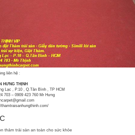
òng liên hệ :
N HƯNG THỊNH
ng Lạc , P.10 , Q.Tân Bình , TP HCM
424 703 – 0909 423 760 Mr Hưng
nhcarpet@gmail.com
//thamtraisanhungthinh.com/
ÁC
n thảm trải sàn an toàn cho sức khỏe